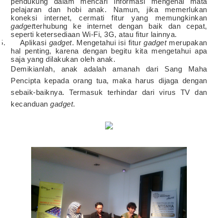
pendukung dalam mencari informasi mengenai mata
pelajaran dan hobi anak. Namun, jika memerlukan
koneksi internet, cermati fitur yang memungkinkan
gadget
terhubung ke internet dengan baik dan cepat,
seperti ketersediaan Wi-Fi, 3G, atau fitur lainnya.
5. Aplikasi
gadget
. Mengetahui isi fitur
gadget
merupakan
hal penting, karena dengan begitu kita mengetahui apa
saja yang dilakukan oleh anak.
Demikianlah, anak adalah amanah dari Sang Maha
Pencipta kepada orang tua, maka harus dijaga dengan
sebaik-baiknya. Termasuk terhindar dari virus TV dan
kecanduan
gadget
.