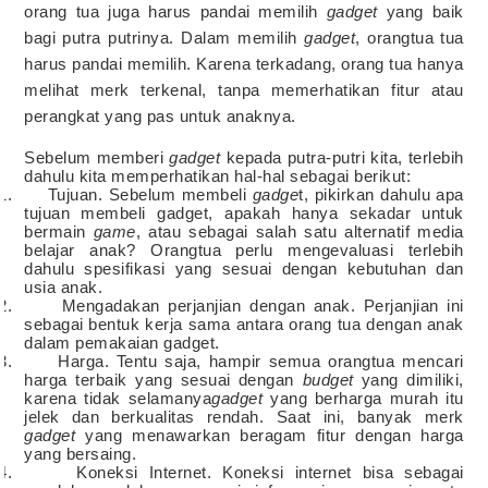
orang tua juga harus pandai memilih
gadget
yang baik
bagi putra putrinya. Dalam memilih
gadget
, orangtua tua
harus pandai memilih. Karena terkadang, orang tua hanya
melihat merk terkenal, tanpa memerhatikan fitur atau
perangkat yang pas untuk anaknya.
Sebelum memberi
gadget
kepada putra-putri kita, terlebih
dahulu kita memperhatikan hal-hal sebagai berikut:
1. Tujuan. Sebelum membeli
gadge
t, pikirkan dahulu apa
tujuan membeli gadget, apakah hanya sekadar untuk
bermain
game
, atau sebagai salah satu alternatif media
belajar anak? Orangtua perlu mengevaluasi terlebih
dahulu spesifikasi yang sesuai dengan kebutuhan dan
usia anak.
2. Mengadakan perjanjian dengan anak. Perjanjian ini
sebagai bentuk kerja sama antara orang tua dengan anak
dalam pemakaian gadget.
3. Harga. Tentu saja, hampir semua orangtua mencari
harga terbaik yang sesuai dengan
budget
yang dimiliki,
karena tidak selamanya
gadget
yang berharga murah itu
jelek dan berkualitas rendah. Saat ini, banyak merk
gadget
yang menawarkan beragam fitur dengan harga
yang bersaing.
4. Koneksi Internet. Koneksi internet bisa sebagai